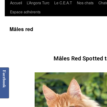
Accueil
L’Angora Turc
Le C.E.A.T
Nos chats
Chat
Espace adhérents
Mâles red
Mâles Red Spotted 
Facebook