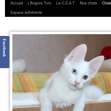
Accueil
L’Angora Turc
Le C.E.A.T
Nos chats
Chat
Espace adhérents
Facebook