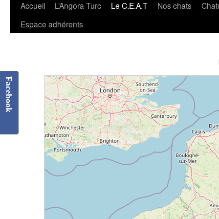
Accueil
L’Angora Turc
Le C.E.A.T
Nos chats
Chat
Espace adhérents
Facebook