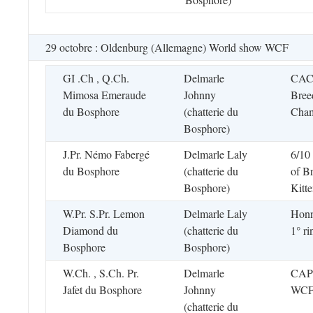
29 octobre : Oldenburg (Allemagne) World show WCF
GI .Ch , Q.Ch.
Delmarle
CACE
Mimosa Emeraude
Johnny
Bree
du Bosphore
(chatterie du
Cham
Bosphore)
J.Pr. Némo Fabergé
Delmarle Laly
6/10
du Bosphore
(chatterie du
of Br
Bosphore)
Kitt
W.Pr. S.Pr. Lemon
Delmarle Laly
Honn
Diamond du
(chatterie du
1° r
Bosphore
Bosphore)
W.Ch. , S.Ch. Pr.
Delmarle
CAPI
Jafet du Bosphore
Johnny
WC
(chatterie du