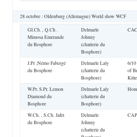
28 octobre : Oldenburg (Allemagne) World show WCF
GI.Ch. , Q.Ch .
Delmarle
CACE
Mimosa Emeraude
Johnny
du Bosphore
(chatterie du
Bosphore)
J.Pr ;Némo Fabergé
Delmarle Laly
6/10
du Bosphore
(chatterie du
of Br
Bosphore)
Kitt
W.Pr. S.Pr. Lemon
Delmarle Laly
Honn
Diamond du
(chatterie du
Bosphore
Bosphore)
W.Ch. , S.Ch. Jafet
Delmarle
CAP 
du Bosphore
Johnny
(chatterie du
Bosphore)