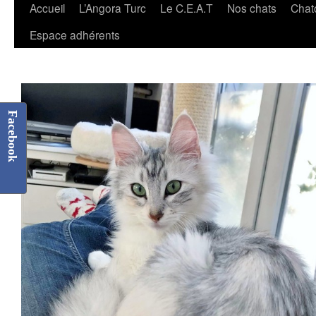
Accueil
L’Angora Turc
Le C.E.A.T
Nos chats
Chat
Espace adhérents
Facebook