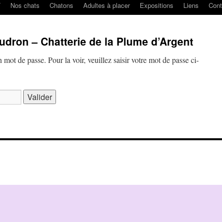
T
Nos chats
Chatons
Adultes à placer
Expositions
Liens
Cont
udron – Chatterie de la Plume d’Argent
 mot de passe. Pour la voir, veuillez saisir votre mot de passe ci-