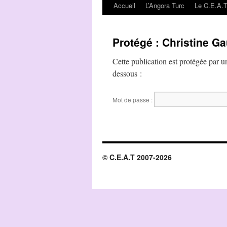
Accueil
L’Angora Turc
Le C.E.A.
Aller
au
Protégé : Christine Ga
contenu
Cette publication est protégée par un
dessous :
Mot de passe :
© C.E.A.T 2007-2026