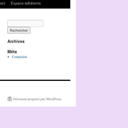
act
Espace adhérents
Archives
Méta
Connexion
Fièrement propulsé par WordPress